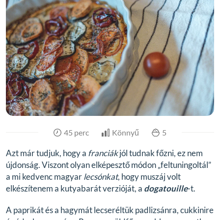
45 perc
Könnyű
5
Azt már tudjuk, hogy a
franciák
jól tudnak főzni, ez nem
újdonság. Viszont olyan elképesztő módon „feltuningoltál”
a mi kedvenc magyar
lecsónkat
, hogy muszáj volt
elkészítenem a kutyabarát verzióját, a
dogatouille
-t.
A paprikát és a hagymát lecseréltük padlizsánra, cukkinire