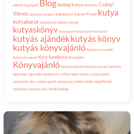
Blog
Csányi
boldog kutya
advent
bagorgani
christmas
kutya
Vilmos
kakazacsi
Karen Pryor
fárasztás
hoopers
kutyabarat
Kutyabarát szállás
kutyajó
kutyaskönyv
kutyasport
kutyassport
kutyasuli
kutyás ajándék
kutyás könyv
kutyás könyvajánló
Kutyával nyaralok
Kyra Sundance
Kutyával vagyok
készülődés
Könyvajánló
környezetbarát
lebomló
mecsek
mentális
egészség
nagyvejke
pedalporta
sniffari
sport
szallas
szallasajanlo
woofmas
szimatolás
séta
tudatos gazdi
tudatosság
Vidéki szállás
örök kutya
zöldruhás szerzetes
öko