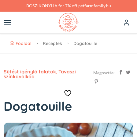
Skip to main content
BOSZIKONYHA for 7% off petfarmfamily.hu
Főoldal
Receptek
Dogatouille
Sütést igénylő falatok
,
Tavaszi
Megosztás:
színkavalkád
Dogatouille