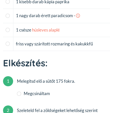
1
kisebb darab kápia paprika
1
nagy darab érett paradicsom
-
1
csésze
húsleves
alaplé
friss vagy szárított rozmaring és kakukkfű
Elkészítés:
1
Melegítsd elő a sütőt 175 fokra.
Megcsináltam
2
Szeleteld fel a zöldségeket lehetőség szerint