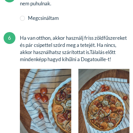
nem puhulnak.
Megcsináltam
6
Ha van otthon, akkor használj friss zöldfűszereket
és pár csipettel szórd meg a tetejét. Ha nincs,
akkor használhatsz szárítottat is.Tálalás előtt
mindenképp hagyd kihűlni a Dogatouille-t!