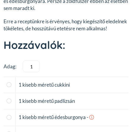
és édesburgonyára. Persze a zöldfűszer ebben az esetben
sem maradt ki.
Erre a receptünkre is érvényes, hogy kiegészítő eledelnek
tökéletes, de hosszútávú etetésre nem alkalmas!
Hozzávalók:
Adag:
1
kisebb méretű cukkini
1
kisebb méretű padlizsán
1
kisebb méretű édesburgonya
-