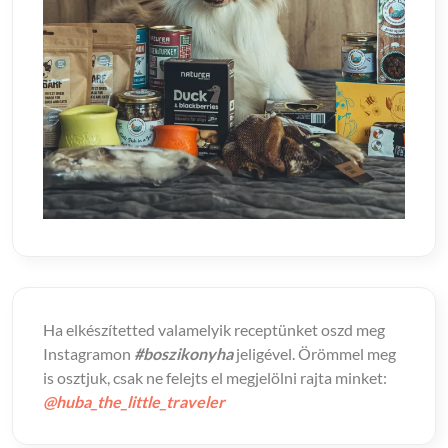
Ha elkészítetted valamelyik receptünket oszd meg
Instagramon
#boszikonyha
jeligével. Örömmel meg
is osztjuk, csak ne felejts el megjelölni rajta minket:
@huba_the_little_traveler