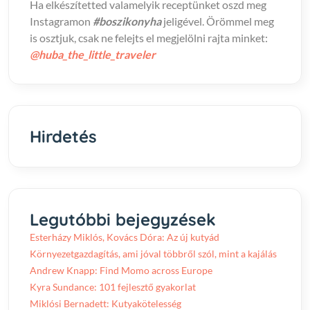
Ha elkészítetted valamelyik receptünket oszd meg
Instagramon
#boszikonyha
jeligével. Örömmel meg
is osztjuk, csak ne felejts el megjelölni rajta minket:
@huba_the_little_traveler
Hirdetés
Legutóbbi bejegyzések
Esterházy Miklós, Kovács Dóra: Az új kutyád
Környezetgazdagítás, ami jóval többről szól, mint a kajálás
Andrew Knapp: Find Momo across Europe
Kyra Sundance: 101 fejlesztő gyakorlat
Miklósi Bernadett: Kutyakötelesség