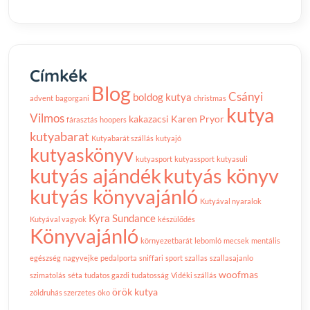
Címkék
Blog
Csányi
boldog kutya
advent
bagorgani
christmas
kutya
Vilmos
kakazacsi
Karen Pryor
fárasztás
hoopers
kutyabarat
Kutyabarát szállás
kutyajó
kutyaskönyv
kutyasport
kutyassport
kutyasuli
kutyás ajándék
kutyás könyv
kutyás könyvajánló
Kutyával nyaralok
Kyra Sundance
Kutyával vagyok
készülődés
Könyvajánló
környezetbarát
lebomló
mecsek
mentális
egészség
nagyvejke
pedalporta
sniffari
sport
szallas
szallasajanlo
woofmas
szimatolás
séta
tudatos gazdi
tudatosság
Vidéki szállás
örök kutya
zöldruhás szerzetes
öko