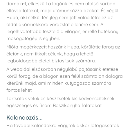
domain-t, elkészült a logónk és nem utolsó sorban
ellövi a fotókat, majd utómunkázza azokat. És végül
Huba, aki nélkül tényleg nem jött volna létre ez az
oldal akármekkora varázslat ellenére sem. A
legelhivatottabb tesztelő a világon, emellé hatékony
mosogatógép is egyben.
Mióta megérkezett hozzánk Huba, körülötte forog az
életünk, nem titkolt célunk, hogy a lehető
legboldogabb életet biztosítsuk számára.
A weboldal elsősorban négylábú pajtásaink etetése
körül forog, de a blogon ezen felül számtalan dologra
kitérünk majd, ami minden kutyagazda számára
fontos lehet.
Tartsatok velük és készítsetek kis kedvenceiteknek
egészséges és finom Boszikonyha falatokat!
Kalandozás...
Ha további kalandokra vágytok akkor látogassatok