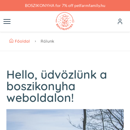
Skip to main content
BOSZIKONYHA for 7% off petfarmfamily.hu
Főoldal
Rólunk
Hello, üdvözlünk a
boszikonyha
weboldalon!