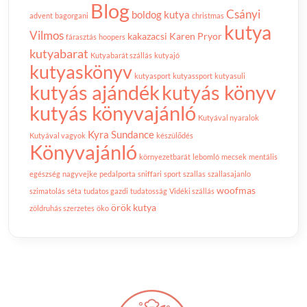
Blog
Csányi
boldog kutya
advent
bagorgani
christmas
kutya
Vilmos
kakazacsi
Karen Pryor
fárasztás
hoopers
kutyabarat
Kutyabarát szállás
kutyajó
kutyaskönyv
kutyasport
kutyassport
kutyasuli
kutyás ajándék
kutyás könyv
kutyás könyvajánló
Kutyával nyaralok
Kyra Sundance
Kutyával vagyok
készülődés
Könyvajánló
környezetbarát
lebomló
mecsek
mentális
egészség
nagyvejke
pedalporta
sniffari
sport
szallas
szallasajanlo
woofmas
szimatolás
séta
tudatos gazdi
tudatosság
Vidéki szállás
örök kutya
zöldruhás szerzetes
öko