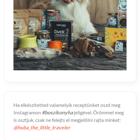
Ha elkészítetted valamelyik receptünket oszd meg
Instagramon
#boszikonyha
jeligével. Örömmel meg
is osztjuk, csak ne felejts el megjelölni rajta minket:
@huba_the_little_traveler