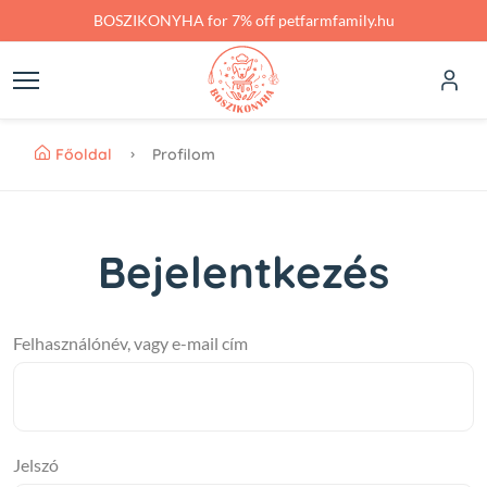
Skip to main content
BOSZIKONYHA for 7% off petfarmfamily.hu
Főoldal
Profilom
Bejelentkezés
Felhasználónév, vagy e-mail cím
Jelszó