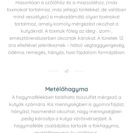
Hasonlóan a szőlőhöz és a mazsolához, (más
toxinokat tartalmaz, más jellegű tüntekkel, de valóban
mind veszélyes) a makadámdió olyan toxinokat
tartalmaz, amely komoly mérgezést okozhat a
kutyáknál. A toxinok főleg az ideg-, izom-,
emésztőrendszerben okoznak károkat. A tünetek 12
óra elteltével jelentkeznek – hátsó végtaggyengeség,
ödéma, remegés, hányás, hasi fájdalom formájában.
Metélőhagyma
A hagymafélékben található tioszulfát mérgező a
kutyák számára. Kis mennyiségben is gyomorfájást,
hányást, hasmenést okozhat, nagy mennyiségben
pedig károsítja a kutya vörösvérsejtjeit. A
hagymafélék családjába tartozik a fokhagyma,
metélőhagyma és snidling is.