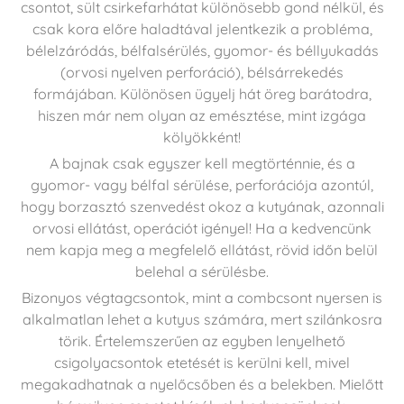
csontot, sült csirkefarhátat különösebb gond nélkül, és
csak kora előre haladtával jelentkezik a probléma,
bélelzáródás, bélfalsérülés, gyomor- és béllyukadás
(orvosi nyelven perforáció), bélsárrekedés
formájában. Különösen ügyelj hát öreg barátodra,
hiszen már nem olyan az emésztése, mint izgága
kölyökként!
A bajnak csak egyszer kell megtörténnie, és a
gyomor- vagy bélfal sérülése, perforációja azontúl,
hogy borzasztó szenvedést okoz a kutyának, azonnali
orvosi ellátást, operációt igényel! Ha a kedvencünk
nem kapja meg a megfelelő ellátást, rövid időn belül
belehal a sérülésbe.
Bizonyos végtagcsontok, mint a combcsont nyersen is
alkalmatlan lehet a kutyus számára, mert szilánkosra
törik. Értelemszerűen az egyben lenyelhető
csigolyacsontok etetését is kerülni kell, mivel
megakadhatnak a nyelőcsőben és a belekben. Mielőtt