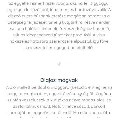
az egyetlen ismert rezervoárja, aki, ha fel is gyógyul
egy ilyen fertőzésből, tünetmentes hordozóvá válik. A
disznó nyers húsának etetése magában hordozza a
betegség terjedését, amely kutyáinkra nézve minden
esetben halálos kimenetelű. Veszettséghez hasonló,
súlyos idegrendszeri tüneteket produkál. A vírus
hőkezelés hatására szerencsére elpusztul, így főve
természetesen nyugodtan etethető.
Olajos magvak
A dió mellett például a mogyoró (kesudió elvileg nem)
nagy mennyiségben, egyedi érzékenységtől függően
szintén veszélyesek a kutyákra nézve magas olaj- és
zsírtartalmuk miatt. Natúr, illetve sózott, pörkölt
formájában egyaránt kerülendő! Ha a kertben diófa