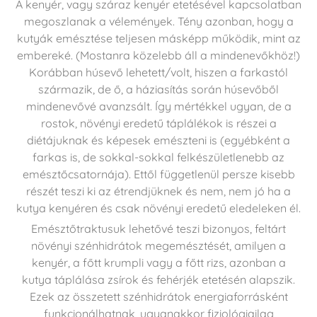
A kenyér, vagy száraz kenyér etetésével kapcsolatban
megoszlanak a vélemények. Tény azonban, hogy a
kutyák emésztése teljesen másképp működik, mint az
embereké. (Mostanra közelebb áll a mindenevőkhöz!)
Korábban húsevő lehetett/volt, hiszen a farkastól
származik, de ő, a háziasítás során húsevőből
mindenevővé avanzsált. Így mértékkel ugyan, de a
rostok, növényi eredetű táplálékok is részei a
diétájuknak és képesek emészteni is (egyébként a
farkas is, de sokkal-sokkal felkészületlenebb az
emésztőcsatornája). Ettől függetlenül persze kisebb
részét teszi ki az étrendjüknek és nem, nem jó ha a
kutya kenyéren és csak növényi eredetű eledeleken él.
Emésztőtraktusuk lehetővé teszi bizonyos, feltárt
növényi szénhidrátok megemésztését, amilyen a
kenyér, a főtt krumpli vagy a főtt rizs, azonban a
kutya táplálása zsírok és fehérjék etetésén alapszik.
Ezek az összetett szénhidrátok energiaforrásként
funkcionálhatnak, ugyanakkor fiziológiailag