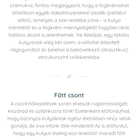
számukra, fontos megjegyezni, hogy a fogkrémeket
általában egyéb édesítőszerekkel ízesítik (például
xilitol), amelyek a szervezetbe jutva – a kutya
méretétől és a fogkrém mennyiségétől függően akár
halálos dózist is jelenthetnek. Ne feledjük, egy tízkilós
kutyusnak elég két szem, a xilitollal édesített
rágógumiból és belehal a bekövetkező (drasztikus)
vércukorszint csökkenésbe.
Főtt csont
A csont hőkezelések során elveszíti rugalmasságát,
kiszárad és szilánkosra törik! Esetenként előfordulhat,
hogy bizonyos kutyáknak egész életükben nincs velük
gondja, de óva intünk tőle mindenkit! Az is előfordul,
hogy egy kutyus évekig eszi levesből maradt főtt