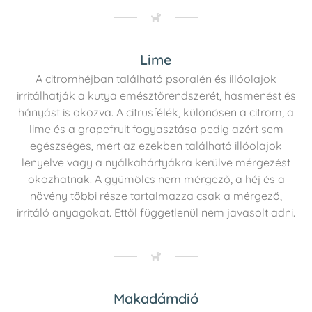
Lime
A citromhéjban található psoralén és illóolajok
irritálhatják a kutya emésztőrendszerét, hasmenést és
hányást is okozva. A citrusfélék, különösen a citrom, a
lime és a grapefruit fogyasztása pedig azért sem
egészséges, mert az ezekben található illóolajok
lenyelve vagy a nyálkahártyákra kerülve mérgezést
okozhatnak. A gyümölcs nem mérgező, a héj és a
növény többi része tartalmazza csak a mérgező,
irritáló anyagokat. Ettől függetlenül nem javasolt adni.
Makadámdió