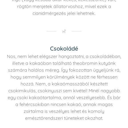
rögtön menjetek állatorvoshoz, mivel ezek a
cianidmérgezés jelei lehetnek.
Csokoládé
Nos, nem lehet elégszer hangoztatni, a csokoládéban,
illetve a kakaóban található theobromin kutyánk
számára halálos méreg. Így fokozottan ügyeljünk rá,
hogy semmilyen körülmények között ne férhessen
hozzá. Nem, a kakaómasszából készített
csokimikulás, csokinyuszi sem kivétel! Minél nagyobb
egy csoki kakaótartalma, annál veszélyesebb. És bár
a fehércsokiban nincsen kakaó, annak magas
zsírtalma is veszélyes lehet és komoly
emésztőrendszeri tüneteket okozhat.