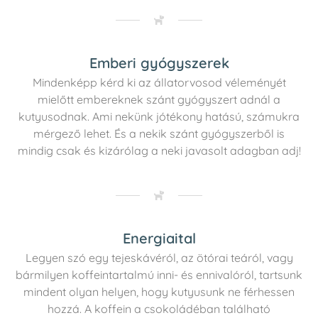
Emberi gyógyszerek
Mindenképp kérd ki az állatorvosod véleményét
mielőtt embereknek szánt gyógyszert adnál a
kutyusodnak. Ami nekünk jótékony hatású, számukra
mérgező lehet. És a nekik szánt gyógyszerből is
mindig csak és kizárólag a neki javasolt adagban adj!
Energiaital
Legyen szó egy tejeskávéról, az ötórai teáról, vagy
bármilyen koffeintartalmú inni- és ennivalóról, tartsunk
mindent olyan helyen, hogy kutyusunk ne férhessen
hozzá. A koffein a csokoládéban található