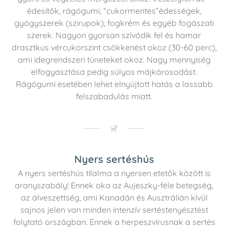
édesítők, rágógumi, “cukormentes”édességek,
gyógyszerek (szirupok), fogkrém és egyéb fogászati
szerek. Nagyon gyorsan szívódik fel és hamar
drasztkus vércukorszint csökkenést okoz (30-60 perc),
ami idegrendszeri tüneteket okoz. Nagy mennyiség
elfogyasztása pedig súlyos májkárosodást.
Rágógumi esetében lehet elnyújtott hatás a lassabb
felszabadulás miatt.
Nyers sertéshús
A nyers sertéshús tilalma a nyersen etetők között is
aranyszabály! Ennek oka az Aujeszky-féle betegség,
az álveszettség, ami Kanadán és Ausztrálián kívül
sajnos jelen van minden intenzív sertéstenyésztést
folytató országban. Ennek a herpeszvírusnak a sertés