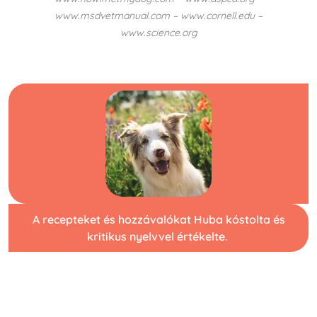
www.msdvetmanual.com – www.cornell.edu –
www.science.org
A recepteket és hozzávalókat Huba kóstolta és
kritikus nyelvvel értékelte.