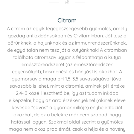
Citrom
A citrom az egyik legegészségesebb gyümölcs, amely
gazdag antioxidánsokban és C-vitaminban. Jót tesz a
bőrünknek, a hajunknak és az immunrendszerünknek,
de egyáltalán nem tesz jót a kutyánknak! A citromban
található citromsav ugyanis felboríthatja a kutya
emésztőrendszerét (az emésztőrendszer
egyensúlyát), hasmenést és hányást is okozhat. A
gyomorsav a maga pH 1,5-3,5 savasságával jóval
savasabb is lehet, mint a citromlé, aminek pH értéke
2,4- 3 közé illeszthető be, így azt tudom inkább
elképzelni, hogy az arra érzékenyeknél (akinek eleve
kevésbé “savas” a gyomor miliője) enyhe irritációt
okozhat, de ez a belekre már nem szabad, hogy
hatással legyen. Szakmai oldal szerint a gyümölcs
maga nem okoz problémát, csak a héja és a növény