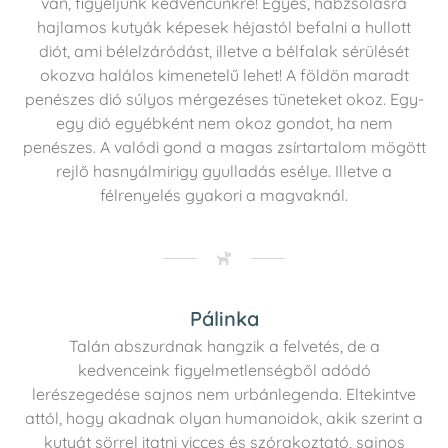
van, figyeljünk kedvencünkre! Egyes, habzsolásra
hajlamos kutyák képesek héjastól befalni a hullott
diót, ami bélelzáródást, illetve a bélfalak sérülését
okozva halálos kimenetelű lehet! A földön maradt
penészes dió súlyos mérgezéses tüneteket okoz. Egy-
egy dió egyébként nem okoz gondot, ha nem
penészes. A valódi gond a magas zsírtartalom mögött
rejlő hasnyálmirigy gyulladás esélye. Illetve a
félrenyelés gyakori a magvaknál.
Pálinka
Talán abszurdnak hangzik a felvetés, de a
kedvenceink figyelmetlenségből adódó
lerészegedése sajnos nem urbánlegenda. Eltekintve
attól, hogy akadnak olyan humanoidok, akik szerint a
kutyát sörrel itatni vicces és szórakoztató, sajnos