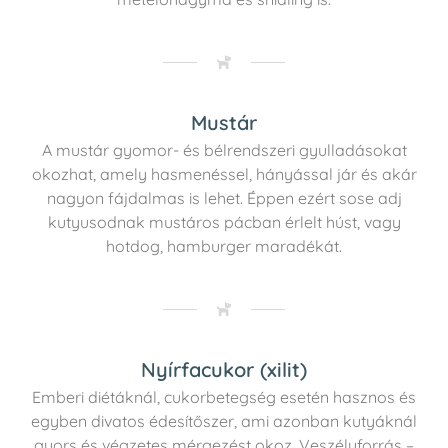
Mustár
A mustár gyomor- és bélrendszeri gyulladásokat
okozhat, amely hasmenéssel, hányással jár és akár
nagyon fájdalmas is lehet. Éppen ezért sose adj
kutyusodnak mustáros pácban érlelt húst, vagy
hotdog, hamburger maradékát.
Nyírfacukor (xilit)
Emberi diétáknál, cukorbetegség esetén hasznos és
egyben divatos édesítőszer, ami azonban kutyáknál
gyors és végzetes mérgezést okoz. Veszélyforrás –