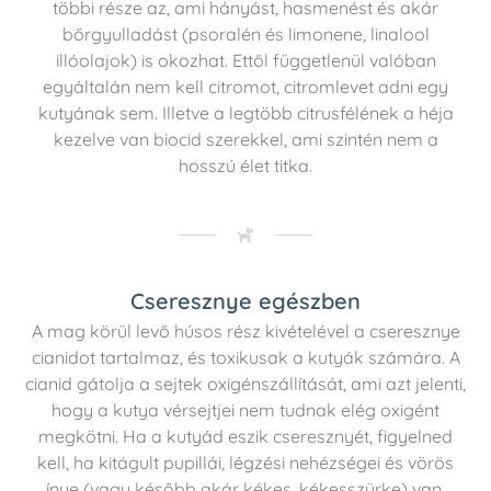
többi része az, ami hányást, hasmenést és akár
bőrgyulladást (psoralén és limonene, linalool
illóolajok) is okozhat. Ettől függetlenül valóban
egyáltalán nem kell citromot, citromlevet adni egy
kutyának sem. Illetve a legtöbb citrusfélének a héja
kezelve van biocid szerekkel, ami szintén nem a
hosszú élet titka.
Cseresznye egészben
A mag körül levő húsos rész kivételével a cseresznye
cianidot tartalmaz, és toxikusak a kutyák számára. A
cianid gátolja a sejtek oxigénszállítását, ami azt jelenti,
hogy a kutya vérsejtjei nem tudnak elég oxigént
megkötni. Ha a kutyád eszik cseresznyét, figyelned
kell, ha kitágult pupillái, légzési nehézségei és vörös
ínye (vagy később akár kékes, kékesszürke) van,