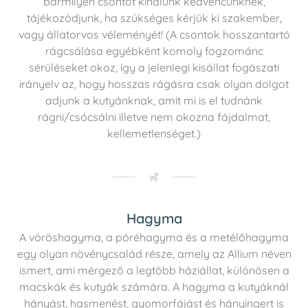
bármilyen csontot kínálunk kedvencünknek,
tájékozódjunk, ha szükséges kérjük ki szakember,
vagy állatorvos véleményét! (A csontok hosszantartó
rágcsálása egyébként komoly fogzománc
sérüléseket okoz, így a jelenlegi kisállat fogászati
irányelv az, hogy hosszas rágásra csak olyan dolgot
adjunk a kutyánknak, amit mi is el tudnánk
rágni/csócsálni illetve nem okozna fájdalmat,
kellemetlenséget.)
Hagyma
A vöröshagyma, a póréhagyma és a metélőhagyma
egy olyan növénycsalád része, amely az Allium néven
ismert, ami mérgező a legtöbb háziállat, különösen a
macskák és kutyák számára. A hagyma a kutyáknál
hányást, hasmenést, gyomorfájást és hányingert is