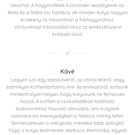
okozhat. A hagymafélék különösen veszélyesek az
Akita és a Shiba Inu fajtákra, de minden kutya nagyon
érzékeny rá. Hasonlóan a fokhagymához,
vörösvérsejt károsodást okoz az emésztőszervi
irritáción kívül.
Kávé
Legyen szó egy tejeskávéról, az ötórai teáról, vagy
bármilyen koffeintartalmú inni- és ennivalóról, tartsunk
mindent olyan helyen, hogy kutyusunk ne férhessen
hozzá. A koffein a csokoládéban található
teobrominhoz hasonló stimuláns, ami kutyáink
számára kis mennyiségben is halálos méreg lehet.
Természetesen a mérgezés mértéke több dologtól
függ: a kutya testmérete, életkora, életmódja, egyedi