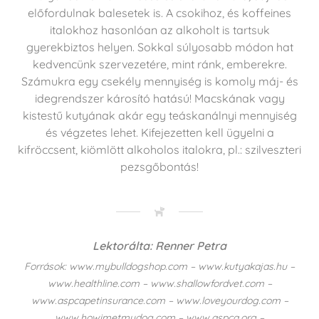
előfordulnak balesetek is. A csokihoz, és koffeines
italokhoz hasonlóan az alkoholt is tartsuk
gyerekbiztos helyen. Sokkal súlyosabb módon hat
kedvencünk szervezetére, mint ránk, emberekre.
Számukra egy csekély mennyiség is komoly máj- és
idegrendszer károsító hatású! Macskának vagy
kistestű kutyának akár egy teáskanálnyi mennyiség
és végzetes lehet. Kifejezetten kell ügyelni a
kifröccsent, kiömlött alkoholos italokra, pl.: szilveszteri
pezsgőbontás!
Lektorálta: Renner Petra
Források: www.mybulldogshop.com – www.kutyakajas.hu –
www.healthline.com – www.shallowfordvet.com –
www.aspcapetinsurance.com – www.loveyourdog.com –
www.howimetmydog.com – www.aspca.org –