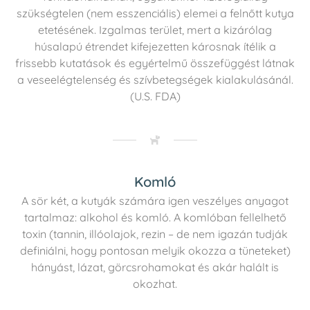
szükségtelen (nem esszenciális) elemei a felnőtt kutya
etetésének. Izgalmas terület, mert a kizárólag
húsalapú étrendet kifejezetten károsnak ítélik a
frissebb kutatások és egyértelmű összefüggést látnak
a veseelégtelenség és szívbetegségek kialakulásánál.
(U.S. FDA)
Komló
A sör két, a kutyák számára igen veszélyes anyagot
tartalmaz: alkohol és komló. A komlóban fellelhető
toxin (tannin, illóolajok, rezin – de nem igazán tudják
definiálni, hogy pontosan melyik okozza a tüneteket)
hányást, lázat, görcsrohamokat és akár halált is
okozhat.