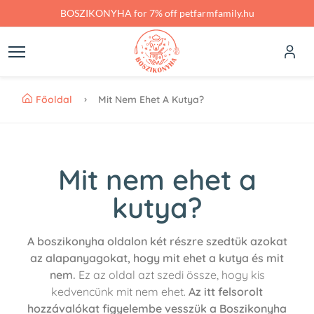
Skip to main content
BOSZIKONYHA for 7% off petfarmfamily.hu
Főoldal
Mit Nem Ehet A Kutya?
Mit nem ehet a
kutya?
A boszikonyha oldalon két részre szedtük azokat
az alapanyagokat, hogy mit ehet a kutya és mit
nem.
Ez az oldal azt szedi össze, hogy kis
kedvencünk mit nem ehet.
Az itt felsorolt
hozzávalókat figyelembe vesszük a Boszikonyha