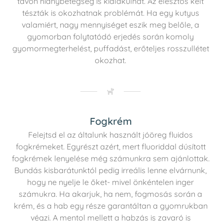
távon hiánybetegség is kialakulhat. Az élesztős kelt
tészták is okozhatnak problémát. Ha egy kutyus
valamiért, nagy mennyiséget eszik meg belőle, a
gyomorban folytatódó erjedés során komoly
gyomormegterhelést, puffadást, erőteljes rosszullétet
okozhat.
Fogkrém
Felejtsd el az általunk használt jóöreg fluidos
fogkrémeket. Egyrészt azért, mert fluoriddal dúsított
fogkrémek lenyelése még számunkra sem ajánlottak.
Bundás kisbarátunktól pedig irreális lenne elvárnunk,
hogy ne nyelje le őket- mivel önkéntelen inger
számukra. Ha akarjuk, ha nem, fogmosás során a
krém, és a hab egy része garantáltan a gyomrukban
végzi. A mentol mellett a habzás is zavaró is