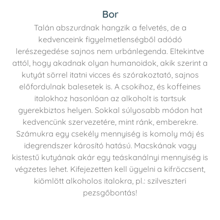
Bor
Talán abszurdnak hangzik a felvetés, de a
kedvenceink figyelmetlenségből adódó
lerészegedése sajnos nem urbánlegenda. Eltekintve
attól, hogy akadnak olyan humanoidok, akik szerint a
kutyát sörrel itatni vicces és szórakoztató, sajnos
előfordulnak balesetek is. A csokihoz, és koffeines
italokhoz hasonlóan az alkoholt is tartsuk
gyerekbiztos helyen. Sokkal súlyosabb módon hat
kedvencünk szervezetére, mint ránk, emberekre.
Számukra egy csekély mennyiség is komoly máj és
idegrendszer károsító hatású. Macskának vagy
kistestű kutyának akár egy teáskanálnyi mennyiség is
végzetes lehet. Kifejezetten kell ügyelni a kifröccsent,
kiömlött alkoholos italokra, pl.: szilveszteri
pezsgőbontás!