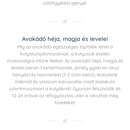
odafigyelést igényel.
Avokádó héja, magja és levelei
Míg az avokádó egészséges táplálék lehet a
kutyatulajdonosoknak, a kutyusok esetén
óvatosságra intünk titeket. Az avokádó héja, magja és
levelei persin-t tartalmaznak, amely gyakran okoz
hányást és hasmenést (1-2 órán belül), testszerte
ödémát és szívizom károsodás miatt kialakuló
szívritmuszavart a kutyáknál. Gyorsan felszívódik és
12-24 órával az elfogyasztás után is okozhat még
tüneteket.