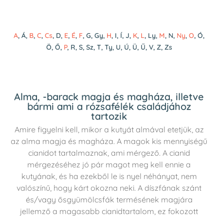
A
, Á,
B
,
C
,
Cs
, D,
E
,
É
,
F
, G, Gy,
H
, I, Í, J,
K
,
L
, Ly,
M
, N,
Ny
,
O
, Ó,
Ö, Ő,
P
, R, S, Sz, T, Ty, U, Ú, Ü, Ű, V, Z, Zs
Alma, -barack magja és magháza, illetve
bármi ami a rózsafélék családjához
tartozik
Amire figyelni kell, mikor a kutyát almával etetjük, az
az alma magja és magháza. A magok kis mennyiségű
cianidot tartalmaznak, ami mérgező. A cianid
mérgezéséhez jó pár magot meg kell ennie a
kutyának, és ha ezekből le is nyel néhányat, nem
valószínű, hogy kárt okozna neki.
A díszfának szánt
és/vagy ősgyümölcsfák termésének magjára
jellemző a magasabb cianidtartalom, ez fokozott