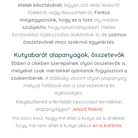
ételek készítésénél
, legyen szó akár levesről,
főételről vagy desszertekről.
Fontos
megjegyeznünk, hogy ez a
lista
oly módon
szubjektív
, hogy tanulmányokból, hiteles
forrásokból tájékozódva alakítottuk ki, de
számos
összetevőnél nincs szakmai egyetértés.
Kutyabarát alapanyagok, összetevők
Ebben a cikkben szerepelnek olyan összetevők is,
melyeket csak mértékkel ajánlanak fogyasztani a
szakemberek.
A többség viszont olyan alapanyag,
mely jó hatással van a szervezetükre és
egészséges.
Kiegészítenéd a fentebbi besorolást termékkel,
alapanyaggal?
Jelezd felénk!
Ha azon kívül, hogy mit ehet a kutya az is érdekel,
hogy mit nem ehet a kutya akkor
erre kattints
.