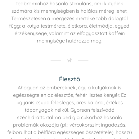
teobrominhoz hasonló stimuláns, ami kutyáink
számára kis mennyiségben is halálos méreg lehet.
Természetesen a mérgezés mértéke több dologtól
függ: a kutya testmérete, életkora, életmódja, egyedi
érzékenysége, valamint az elfogyasztott koffein
mennyisége határozza meg.
Élesztő
Ahogyan az embereknek, úgy a kutyáknak is
egészségtelen az élesztős, fehér lisztes kenyér. Ez
ugyanis csupa felesleges, üres kalória, értékes
tápanyagok nélkül. Gyorsan felszívódó
szénhidráttartalma pedig a cukorhoz hasonló
problémák okozója (pl.: vércukorszint ingadozás,
felborulhat a bélflóra egészséges összetétele), hosszú