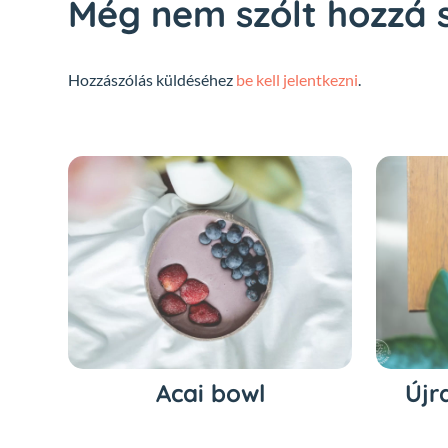
Még nem szólt hozzá s
Hozzászólás küldéséhez
be kell jelentkezni
.
Acai bowl
Újr