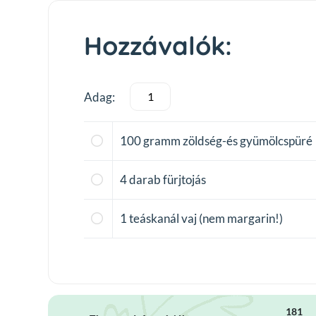
Hozzávalók:
Adag:
100
gramm zöldség-és gyümölcspüré
4
darab fürjtojás
1
teáskanál vaj (nem margarin!)
181