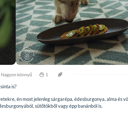
Nagyon könnyű
1
sinta is?
etekre, én most jelenleg sárgarépa, édesburgonya, alma és v
desburgonyából, sütőtökből vagy épp banánból is.