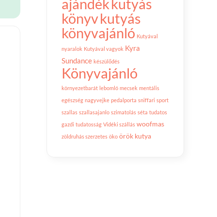
ajándék
kutyás
könyv
kutyás
könyvajánló
Kutyával
Kyra
nyaralok
Kutyával vagyok
Sundance
készülődés
Könyvajánló
környezetbarát
lebomló
mecsek
mentális
egészség
nagyvejke
pedalporta
sniffari
sport
szallas
szallasajanlo
szimatolás
séta
tudatos
woofmas
gazdi
tudatosság
Vidéki szállás
örök kutya
zöldruhás szerzetes
öko