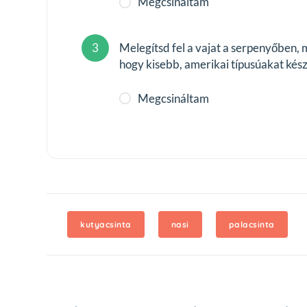
Megcsináltam
3
Melegítsd fel a vajat a serpenyőben, 
hogy kisebb, amerikai típusúakat kész
Megcsináltam
kutyacsinta
nasi
palacsinta