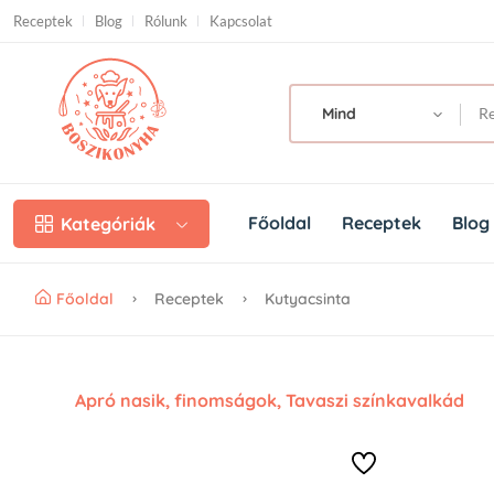
Skip to main content
Receptek
Blog
Rólunk
Kapcsolat
Mind
Főoldal
Receptek
Blog
Kategóriák
Főoldal
Receptek
Kutyacsinta
Apró nasik, finomságok
,
Tavaszi színkavalkád