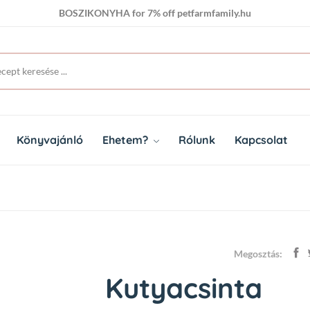
BOSZIKONYHA for 7% off petfarmfamily.hu
BOSZIKONYHA for 7% off petfarmfamily.hu
Könyvajánló
Ehetem?
Rólunk
Kapcsolat
Megosztás:
Kutyacsinta