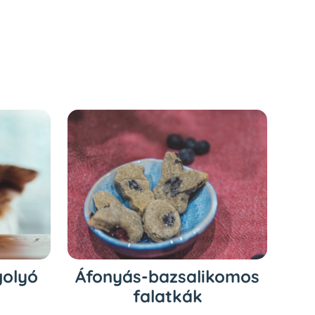
golyó
Áfonyás-bazsalikomos
falatkák