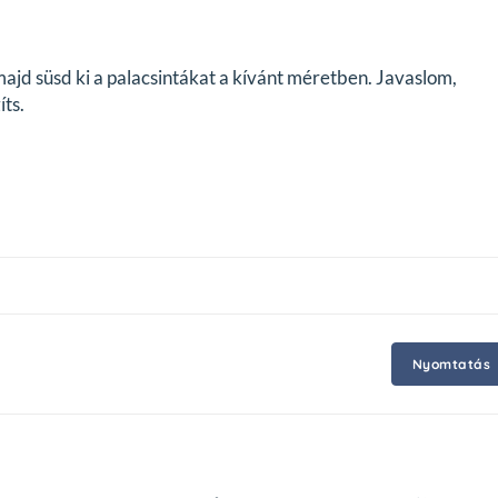
majd süsd ki a palacsintákat a kívánt méretben. Javaslom,
íts.
Nyomtatás