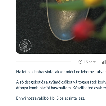
15 perc
Ha létezik babacsinta, akkor miért ne lehetne kutyac
A zöldségeket és a gyümölcsöket váltogassátok kedv
áfonya kombinációt használtam. Készítheted csak é
Ennyi hozzávalóból kb. 5 palacsinta lesz.