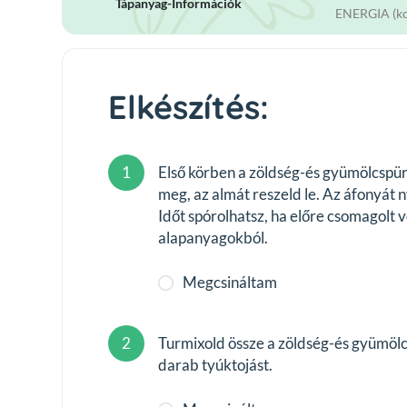
Tápanyag-Információk
ENERGIA (kc
Elkészítés:
1
Első körben a zöldség-és gyümölcspür
meg, az almát reszeld le. Az áfonyát 
Időt spórolhatsz, ha előre csomagolt 
alapanyagokból.
Megcsináltam
2
Turmixold össze a zöldség-és gyümölcs
darab tyúktojást.