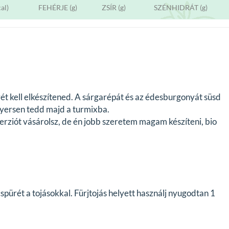
al)
FEHÉRJE (g)
ZSÍR (g)
SZÉNHIDRÁT (g)
ét kell elkészítened. A sárgarépát és az édesburgonyát süsd
nyersen tedd majd a turmixba.
verziót vásárolsz, de én jobb szeretem magam készíteni, bio
pürét a tojásokkal. Fürjtojás helyett használj nyugodtan 1