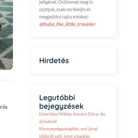
jeligével. Örömmel meg is
osztjuk, csak ne felejts el
megjelölni rajta minket:
@huba_the_little_traveler
Hirdetés
Legutóbbi
bejegyzések
örös
Esterházy Miklós, Kovács Dóra: Az
új kutyád
Környezetgazdagítás, ami jóval
többről szól, mint a kajálás