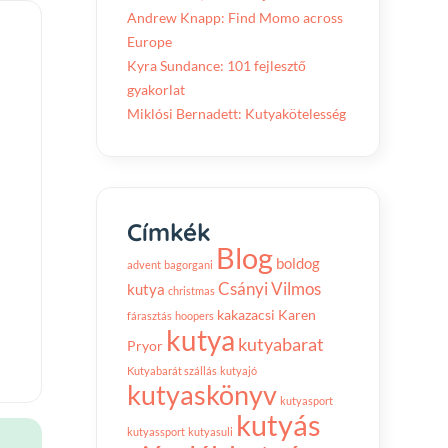
Andrew Knapp: Find Momo across
Europe
Kyra Sundance: 101 fejlesztő
gyakorlat
Miklósi Bernadett: Kutyakötelesség
Címkék
Blog
boldog
advent
bagorgani
Csányi Vilmos
kutya
christmas
kakazacsi
Karen
fárasztás
hoopers
kutya
kutyabarat
Pryor
Kutyabarát szállás
kutyajó
kutyaskönyv
kutyasport
kutyás
kutyassport
kutyasuli