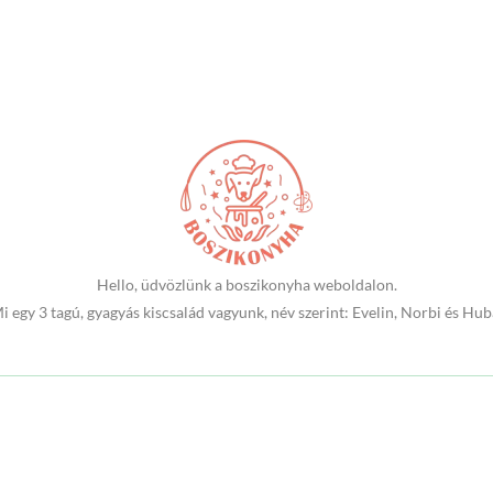
Hello, üdvözlünk a boszikonyha weboldalon.
i egy 3 tagú, gyagyás kiscsalád vagyunk, név szerint: Evelin, Norbi és Hub
Adatkezelési tájékoztató