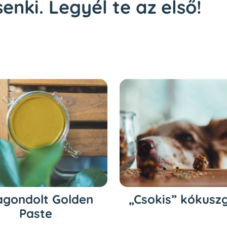
enki. Legyél te az első!
agondolt Golden
„Csokis” kókusz
Paste