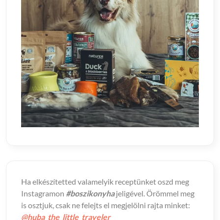
Ha elkészítetted valamelyik receptünket oszd meg
Instagramon
#boszikonyha
jeligével. Örömmel meg
is osztjuk, csak ne felejts el megjelölni rajta minket:
@huba_the_little_traveler