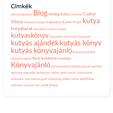
Címkék
Blog
Csányi
boldog kutya
advent
bagorgani
christmas
kutya
Vilmos
kakazacsi
Karen Pryor
fárasztás
hoopers
kutyabarat
Kutyabarát szállás
kutyajó
kutyaskönyv
kutyasport
kutyassport
kutyasuli
kutyás ajándék
kutyás könyv
kutyás könyvajánló
Kutyával nyaralok
Kyra Sundance
Kutyával vagyok
készülődés
Könyvajánló
környezetbarát
lebomló
mecsek
mentális
egészség
nagyvejke
pedalporta
sniffari
sport
szallas
szallasajanlo
woofmas
szimatolás
séta
tudatos gazdi
tudatosság
Vidéki szállás
örök kutya
zöldruhás szerzetes
öko