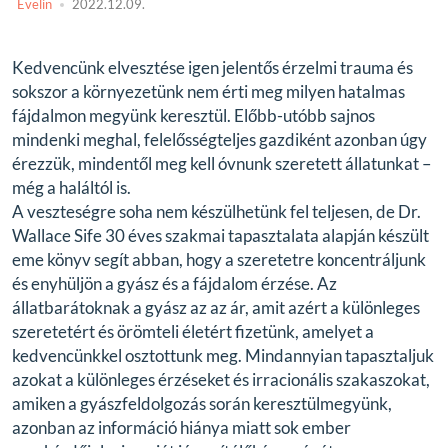
Evelin
2022.12.09.
Kedvencünk
elvesztése
igen jelentős
érzelmi
trauma és
sokszor a környezetünk nem érti meg milyen hatalmas
fájdalmon megyünk keresztül. Előbb-utóbb sajnos
mindenki meghal, felelősségteljes gazdiként azonban úgy
érezzük, mindentől meg kell óvnunk szeretett állatunkat –
még a haláltól is.
A veszteségre soha nem készülhetünk fel teljesen, de
Dr.
Wallace Sife
30 éves szakmai tapasztalata alapján készült
eme könyv segít abban, hogy a szeretetre koncentráljunk
és enyhüljön a gyász és a fájdalom érzése. Az
állatbarátoknak
a gyász az az ár, amit azért a különleges
szeretetért és örömteli életért fizetünk, amelyet a
kedvencünkkel osztottunk meg. Mindannyian tapasztaljuk
azokat a különleges érzéseket és irracionális szakaszokat,
amiken a gyászfeldolgozás során keresztülmegyünk,
azonban az információ hiánya miatt sok ember