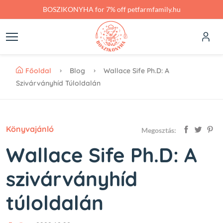
Skip to main content
BOSZIKONYHA for 7% off petfarmfamily.hu
Főoldal
Blog
Wallace Sife Ph.D: A
Szivárványhíd Túloldalán
Könyvajánló
Megosztás:
Wallace Sife Ph.D: A
szivárványhíd
túloldalán