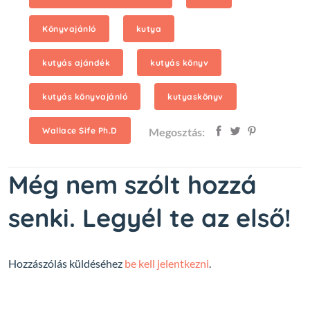
Könyvajánló
kutya
kutyás ajándék
kutyás könyv
kutyás könyvajánló
kutyaskönyv
Wallace Sife Ph.D
Megosztás:
Még nem szólt hozzá
senki. Legyél te az első!
Hozzászólás küldéséhez
be kell jelentkezni
.