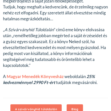
megkérdőjelezi a saját józan ítélőképességét.
Tudjuk, hogy meghalt a kedvencünk, de érzelmileg nagyon
nehéz ezt elfogadni.
Egy szeretett állat elvesztése mindig
hatalmas megrázkódtatás…
„
A Szivárványhíd Túloldalán
” című eme könyv elolvasása
után
„remélhetőleg jobban megérted a saját érzéseidet és
a gyász egyes szakaszait. Ez a könyv Neked szól, ha
elveszítetted kedvencedet és most mélyen gyászolod. Ha
pedig most van kisállatod, a könyv információinak
segítségével még tudatosabb és örömtelibb lehet a
kapcsolatotok.”
A
Magyar Menedék Könyvesház
weboldalán
25%
kedvezménnyel 2990 Ft-ért
tudjátok megvásárolni.
A szivárványhíd túloldalán
Blog