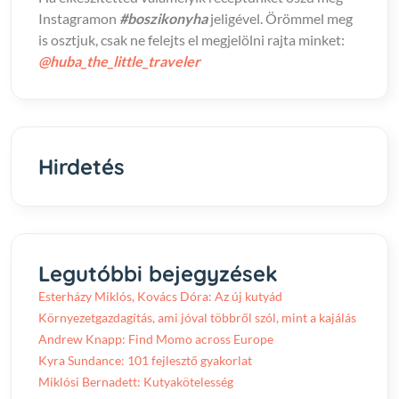
Instagramon
#boszikonyha
jeligével. Örömmel meg
is osztjuk, csak ne felejts el megjelölni rajta minket:
@huba_the_little_traveler
Hirdetés
Legutóbbi bejegyzések
Esterházy Miklós, Kovács Dóra: Az új kutyád
Környezetgazdagítás, ami jóval többről szól, mint a kajálás
Andrew Knapp: Find Momo across Europe
Kyra Sundance: 101 fejlesztő gyakorlat
Miklósi Bernadett: Kutyakötelesség