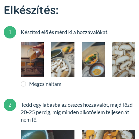
Elkészítés:
1
Készítsd elő és mérd ki a hozzávalókat.
Megcsináltam
2
Tedd egy lábasba az összes hozzávalót, majd főzd
20-25 percig, míg minden alkotóelem teljesen át
nem fő.