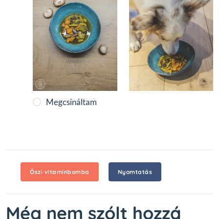
Megcsináltam
Őszi vitaminbomba
Nyomtatás
Még nem szólt hozzá