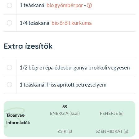
1
teáskanál
bio
gyömbérpor
-
1/4
teáskanál
bio
őrölt
kurkuma
Extra ízesítők
1/2
bögre répa édesburgonya brokkoli vegyesen
1
teáskanál friss aprított petrezselyem
89
ENERGIA (kcal)
FEHÉRJE (g)
Tápanyag-
Információk
ZSÍR (g)
SZÉNHIDRÁT (g)