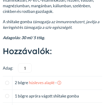
vitaminokban, A- és C-vitaminokban, rézben, vasban,
magnéziumban, mangánban, káliumban, szelénben,
cinkben és rostban gazdagok.
A shiitake gomba
támogatja az immunrendszert
,
javítja a
keringést
és
támogatja a szív egészségét
.
Adagolás: 30 ml/ 5 ttkg.
Hozzávalók:
Adag:
2
bögre
húsleves
alaplé
-
1
bögre apróra vágott shiitake gomba