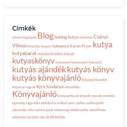
Címkék
Blog
Csányi
boldog kutya
advent
bagorgani
christmas
kutya
Vilmos
kakazacsi
Karen Pryor
fárasztás
hoopers
kutyabarat
Kutyabarát szállás
kutyajó
kutyaskönyv
kutyasport
kutyassport
kutyasuli
kutyás ajándék
kutyás könyv
kutyás könyvajánló
Kutyával nyaralok
Kyra Sundance
Kutyával vagyok
készülődés
Könyvajánló
környezetbarát
lebomló
mecsek
mentális
egészség
nagyvejke
pedalporta
sniffari
sport
szallas
szallasajanlo
woofmas
szimatolás
séta
tudatos gazdi
tudatosság
Vidéki szállás
örök kutya
zöldruhás szerzetes
öko