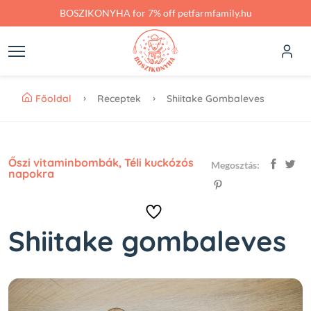
Skip to main content
BOSZIKONYHA for 7% off petfarmfamily.hu
Főoldal
Receptek
Shiitake Gombaleves
Őszi vitaminbombák
,
Téli kuckózós
Megosztás:
napokra
Shiitake gombaleves