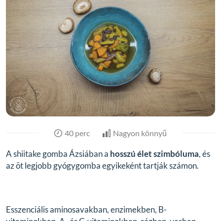
40 perc
Nagyon könnyű
A shiitake gomba Ázsiában a
hosszú élet szimbóluma
, és
az öt legjobb gyógygomba egyikeként tartják számon.
Esszenciális aminosavakban, enzimekben, B-