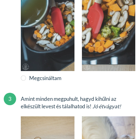
Megcsináltam
3
Amint minden megpuhult, hagyd kihűlni az
elkészült levest és tálalhatod is!
Jó étvágyat!