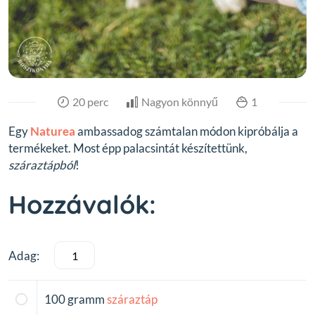
20 perc
Nagyon könnyű
1
Egy
Naturea
ambassadog számtalan módon kipróbálja a
termékeket. Most épp palacsintát készítettünk,
száraztápból
!
Hozzávalók:
Adag:
100
gramm
száraztáp