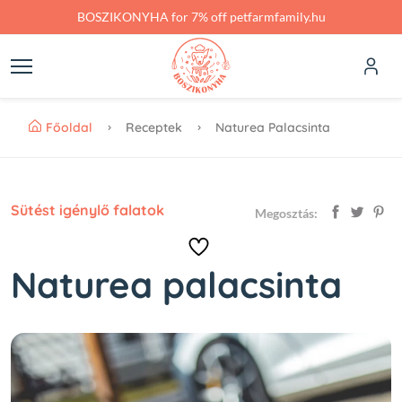
Skip to main content
BOSZIKONYHA for 7% off petfarmfamily.hu
Főoldal
Receptek
Naturea Palacsinta
Sütést igénylő falatok
Megosztás:
Naturea palacsinta