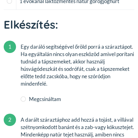
1
evőkanál laktózmentes natúr görögjoghurt
Elkészítés:
1
Egy daráló segítségével őröld porrá a száraztápot.
Ha egyáltalán nincs olyan eszközöd amivel porítani
tudnád a tápszemeket, akkor használj
húsvágódeszkát és sodrófát, csak a tápszemeket
előtte tedd zacskóba, hogy ne szóródjon
mindenfelé.
Megcsináltam
2
A darált száraztáphoz add hozzá a tojást, a villával
szétnyomkodott banánt és a zab-vagy kókusztejet.
Mindenképp natúr tejet használj, amiben nincs