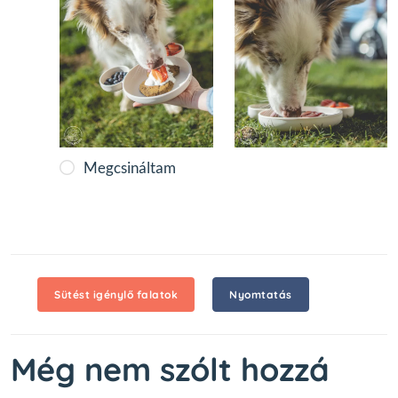
Megcsináltam
Sütést igénylő falatok
Nyomtatás
Még nem szólt hozzá