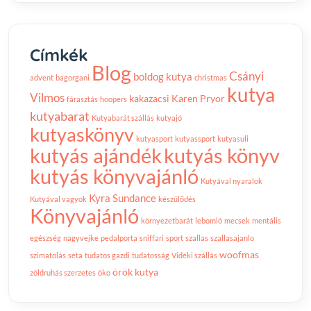
Címkék
Blog
Csányi
boldog kutya
advent
bagorgani
christmas
kutya
Vilmos
kakazacsi
Karen Pryor
fárasztás
hoopers
kutyabarat
Kutyabarát szállás
kutyajó
kutyaskönyv
kutyasport
kutyassport
kutyasuli
kutyás ajándék
kutyás könyv
kutyás könyvajánló
Kutyával nyaralok
Kyra Sundance
Kutyával vagyok
készülődés
Könyvajánló
környezetbarát
lebomló
mecsek
mentális
egészség
nagyvejke
pedalporta
sniffari
sport
szallas
szallasajanlo
woofmas
szimatolás
séta
tudatos gazdi
tudatosság
Vidéki szállás
örök kutya
zöldruhás szerzetes
öko