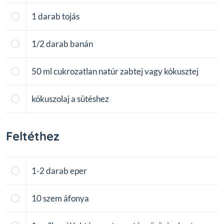
1
darab tojás
1/2
darab banán
50
ml cukrozatlan natúr zabtej vagy kókusztej
kókuszolaj a sütéshez
Feltéthez
1-2
darab eper
10
szem áfonya