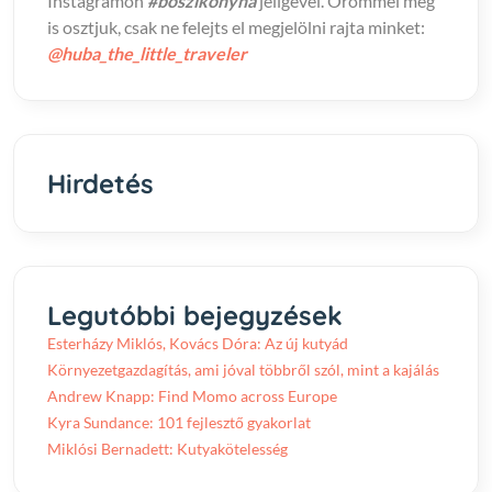
Instagramon
#boszikonyha
jeligével. Örömmel meg
is osztjuk, csak ne felejts el megjelölni rajta minket:
@huba_the_little_traveler
Hirdetés
Legutóbbi bejegyzések
Esterházy Miklós, Kovács Dóra: Az új kutyád
Környezetgazdagítás, ami jóval többről szól, mint a kajálás
Andrew Knapp: Find Momo across Europe
Kyra Sundance: 101 fejlesztő gyakorlat
Miklósi Bernadett: Kutyakötelesség