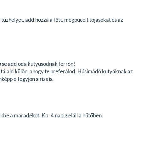
a tűzhelyet, add hozzá a főtt, megpucolt tojásokat és az
pp se add oda kutyusodnak forrón!
 tálald külön, ahogy te preferálod. Húsimádó kutyáknak az
pp elfogyjon a rizs is.
e a maradékot. Kb. 4 napig eláll a hűtőben.