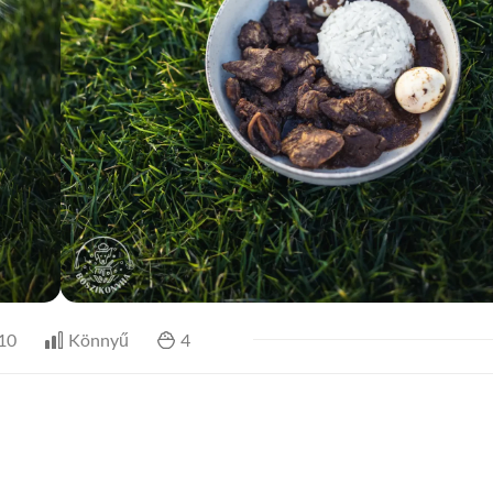
10
Könnyű
4