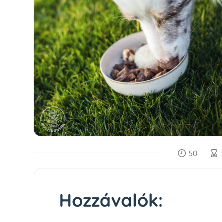
50
Hozzávalók: