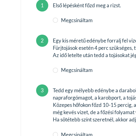
1
Első lépésként főzd meg a rizst.
Megcsináltam
2
Egy kis méretű edénybe forralj fel viz
Fürjtojások esetén 4 perc szükséges, 
Az idő letelte után tedd a tojásokat j
Megcsináltam
3
Tedd egy mélyebb edénybe a darabolt c
napraforgómagot, a karobport, a tojáshé
Közepes hőfokon főzd 10-15 percig, 
még kevés vizet, de a főzési folyamat 
Ha sötétebb színt szeretnél, akkor ad
Megcsináltam