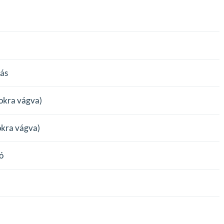
jás
okra vágva)
okra vágva)
ó