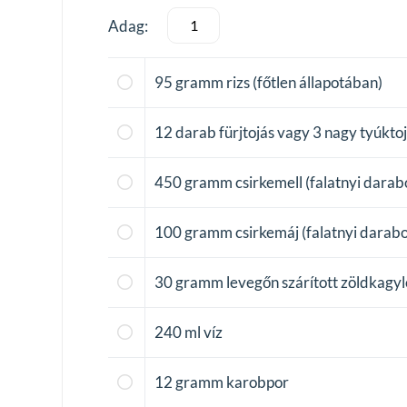
Adag:
95
gramm rizs (főtlen állapotában)
12
darab fürjtojás vagy 3 nagy tyúkto
450
gramm csirkemell (falatnyi darab
100
gramm csirkemáj (falatnyi darab
30
gramm levegőn szárított zöldkagyl
240
ml víz
12
gramm karobpor