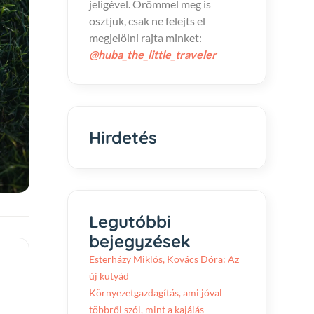
jeligével. Örömmel meg is
osztjuk, csak ne felejts el
megjelölni rajta minket:
@huba_the_little_traveler
Hirdetés
Legutóbbi
bejegyzések
Esterházy Miklós, Kovács Dóra: Az
új kutyád
Környezetgazdagítás, ami jóval
többről szól, mint a kajálás