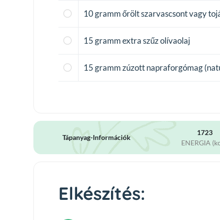
10
gramm őrölt szarvascsont vagy toj
15
gramm extra szűz olívaolaj
15
gramm zúzott napraforgómag (natúr
1723
Tápanyag-Információk
ENERGIA (kc
Elkészítés: