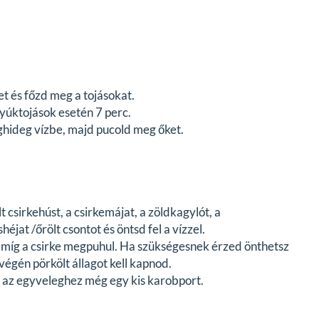
et és főzd meg a tojásokat.
tyúktojások esetén 7 perc.
éghideg vízbe, majd pucold meg őket.
sirkehúst, a csirkemájat, a zöldkagylót, a
jat /őrölt csontot és öntsd fel a vízzel.
amíg a csirke megpuhul. Ha szükségesnek érzed önthetsz
végén pörkölt állagot kell kapnod.
j az egyveleghez még egy kis karobport.