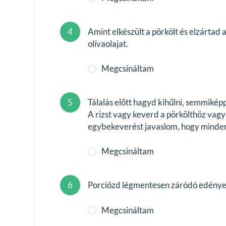
4
Amint elkészült a pörkölt és elzártad 
olívaolajat.
Megcsináltam
5
Tálalás előtt hagyd kihűlni, semmiké
A rizst vagy keverd a pörkölthöz vagy
egybekeverést javaslom, hogy mindenké
Megcsináltam
6
Porciózd légmentesen záródó edényekb
Megcsináltam