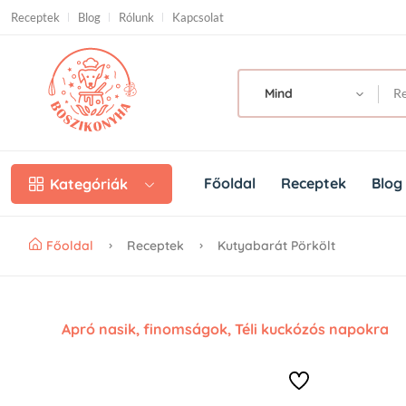
Skip to main content
Receptek
Blog
Rólunk
Kapcsolat
Mind
Főoldal
Receptek
Blog
Kategóriák
Főoldal
Receptek
Kutyabarát Pörkölt
Apró nasik, finomságok
,
Téli kuckózós napokra