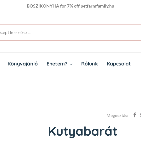
BOSZIKONYHA for 7% off petfarmfamily.hu
BOSZIKONYHA for 7% off petfarmfamily.hu
Könyvajánló
Ehetem?
Rólunk
Kapcsolat
Megosztás:
Kutyabarát