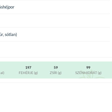
áshéjpor
, sótlan)
197
59
99
al)
FEHÉRJE (g)
ZSÍR (g)
SZÉNHIDRÁT (g)