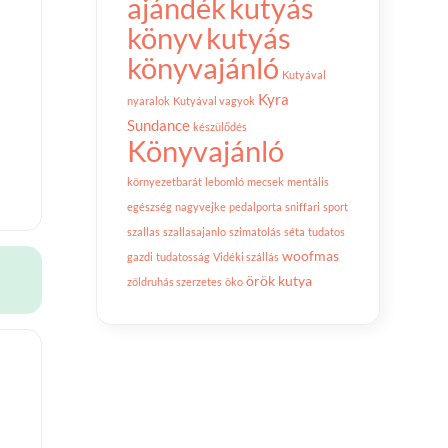
ajándék
kutyás
könyv
kutyás
könyvajánló
Kutyával
Kyra
nyaralok
Kutyával vagyok
Sundance
készülődés
Könyvajánló
környezetbarát
lebomló
mecsek
mentális
egészség
nagyvejke
pedalporta
sniffari
sport
szallas
szallasajanlo
szimatolás
séta
tudatos
woofmas
gazdi
tudatosság
Vidéki szállás
örök kutya
zöldruhás szerzetes
öko