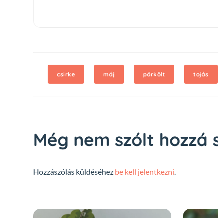
csirke
máj
pörkölt
tojás
Még nem szólt hozzá s
Hozzászólás küldéséhez
be kell jelentkezni
.