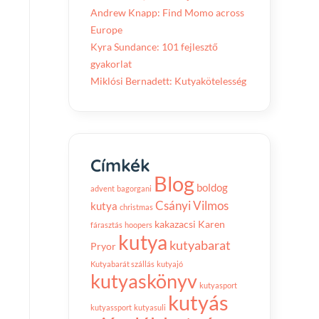
Andrew Knapp: Find Momo across
Europe
Kyra Sundance: 101 fejlesztő
gyakorlat
Miklósi Bernadett: Kutyakötelesség
Címkék
Blog
boldog
advent
bagorgani
Csányi Vilmos
kutya
christmas
kakazacsi
Karen
fárasztás
hoopers
kutya
kutyabarat
Pryor
Kutyabarát szállás
kutyajó
kutyaskönyv
kutyasport
kutyás
kutyassport
kutyasuli