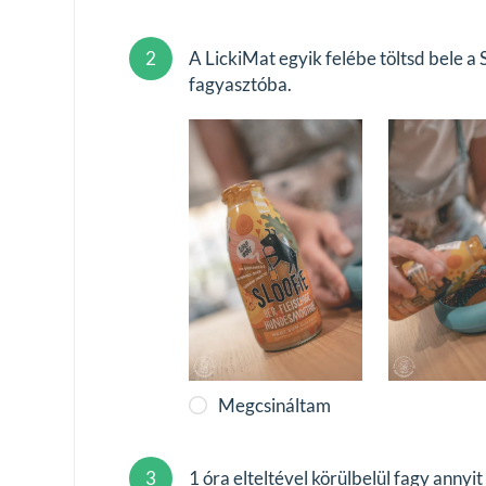
2
A LickiMat egyik felébe töltsd bele 
fagyasztóba.
Megcsináltam
3
1 óra elteltével körülbelül fagy annyi