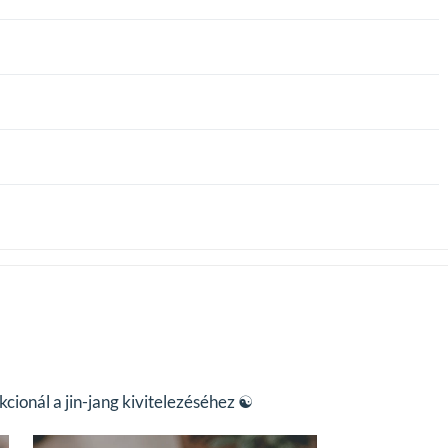
cionál a jin-jang kivitelezéséhez ☯️