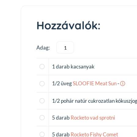
Hozzávalók:
Adag:
1
darab kacsanyak
1/2
üveg
SLOOFIE
Meat
Sun
-
1/2
pohár natúr cukrozatlan kókuszjo
5
darab
Rocketo
vad
sprotni
5
darab
Rocketo
Fishy
Comet