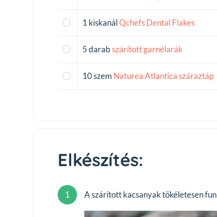
1
kiskanál
Qchefs
Dental
Flakes
5
darab
szárított
garnélarák
10
szem
Naturea
Atlantica
száraztáp
Elkészítés:
1
A szárított kacsanyak tökéletesen funk