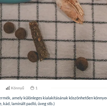
Könnyű
1
termék, amely különleges kialakításának köszönhetően könny
 kád, laminált padló, üveg stb.)