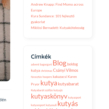
Andrew Knapp: Find Momo across
Europe
Kyra Sundance: 101 fejlesztő
gyakorlat
Miklósi Bernadett: Kutyakötelesség
Címkék
Blog
boldog
advent
bagorgani
Csányi Vilmos
kutya
christmas
kakazacsi
Karen
fárasztás
hoopers
kutya
kutyabarat
Pryor
Kutyabarát szállás
kutyajó
kutyaskönyv
kutyasport
edén
kutyás
kutyassport
kutyasuli