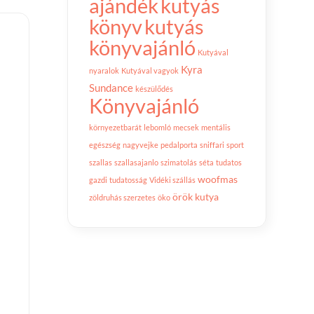
ajándék
kutyás
könyv
kutyás
könyvajánló
Kutyával
Kyra
nyaralok
Kutyával vagyok
Sundance
készülődés
Könyvajánló
környezetbarát
lebomló
mecsek
mentális
egészség
nagyvejke
pedalporta
sniffari
sport
szallas
szallasajanlo
szimatolás
séta
tudatos
woofmas
gazdi
tudatosság
Vidéki szállás
örök kutya
zöldruhás szerzetes
öko