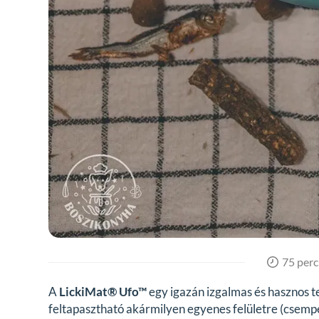
75 perc
A
LickiMat® Ufo™
egy igazán izgalmas és hasznos 
feltapasztható akármilyen egyenes felületre (csempe,