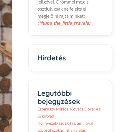
jeligével. Örömmel meg is
osztjuk, csak ne felejts el
megjelölni rajta minket:
@huba_the_little_traveler
Hirdetés
Legutóbbi
bejegyzések
Esterházy Miklós, Kovács Dóra: Az
új kutyád
Környezetgazdagítás, ami jóval
többről szól, mint a kajálás