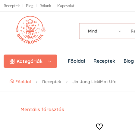
Skip to main content
Receptek
Blog
Rólunk
Kapcsolat
Mind
Főoldal
Receptek
Blog
Kategóriák
Főoldal
Receptek
Jin-Jang LickiMat Ufo
Mentális fárasztók