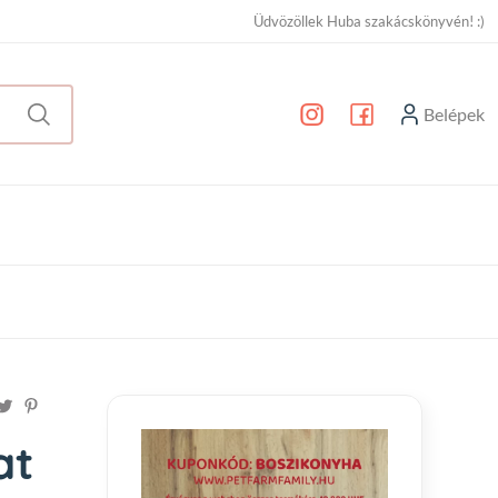
Üdvözöllek Huba szakácskönyvén! :)
Belépek
at