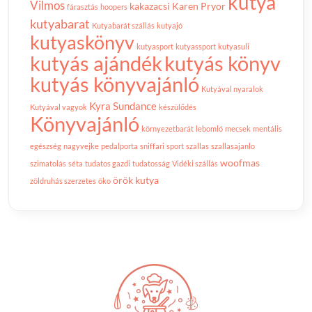
kutya
Vilmos
kakazacsi
Karen Pryor
fárasztás
hoopers
kutyabarat
Kutyabarát szállás
kutyajó
kutyaskönyv
kutyasport
kutyassport
kutyasuli
kutyás ajándék
kutyás könyv
kutyás könyvajánló
Kutyával nyaralok
Kyra Sundance
Kutyával vagyok
készülődés
Könyvajánló
környezetbarát
lebomló
mecsek
mentális
egészség
nagyvejke
pedalporta
sniffari
sport
szallas
szallasajanlo
woofmas
szimatolás
séta
tudatos gazdi
tudatosság
Vidéki szállás
örök kutya
zöldruhás szerzetes
öko