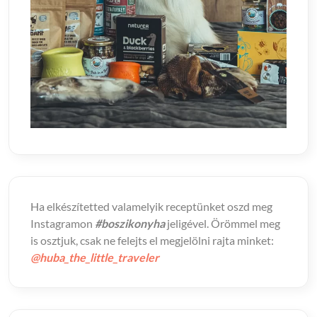
Ha elkészítetted valamelyik receptünket oszd meg
Instagramon
#boszikonyha
jeligével. Örömmel meg
is osztjuk, csak ne felejts el megjelölni rajta minket:
@huba_the_little_traveler