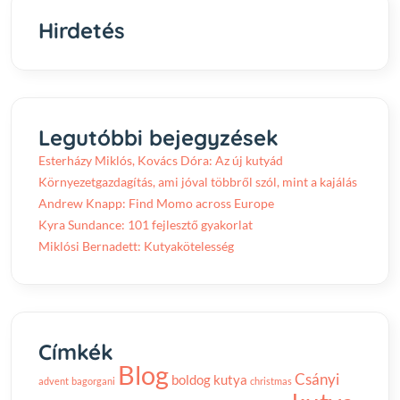
Hirdetés
Legutóbbi bejegyzések
Esterházy Miklós, Kovács Dóra: Az új kutyád
Környezetgazdagítás, ami jóval többről szól, mint a kajálás
Andrew Knapp: Find Momo across Europe
Kyra Sundance: 101 fejlesztő gyakorlat
Miklósi Bernadett: Kutyakötelesség
Címkék
Blog
Csányi
boldog kutya
advent
bagorgani
christmas