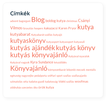
Címkék
Blog
Csányi
boldog kutya
advent
bagorgani
christmas
kutya
Vilmos
kakazacsi
Karen Pryor
fárasztás
hoopers
kutyabarat
Kutyabarát szállás
kutyajó
kutyaskönyv
kutyasport
kutyassport
kutyasuli
kutyás ajándék
kutyás könyv
kutyás könyvajánló
Kutyával nyaralok
Kyra Sundance
Kutyával vagyok
készülődés
Könyvajánló
környezetbarát
lebomló
mecsek
mentális
egészség
nagyvejke
pedalporta
sniffari
sport
szallas
szallasajanlo
woofmas
szimatolás
séta
tudatos gazdi
tudatosság
Vidéki szállás
örök kutya
zöldruhás szerzetes
öko