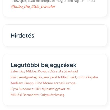
is osztjuk, csak ne felejts el megjelölni rajta minket:
@huba_the_little_traveler
Hirdetés
Legutóbbi bejegyzések
Esterházy Miklós, Kovács Dóra: Az új kutyád
Környezetgazdagítás, ami jóval többről szól, mint a kajálás
Andrew Knapp: Find Momo across Europe
Kyra Sundance: 101 fejlesztő gyakorlat
Miklósi Bernadett: Kutyakötelesség