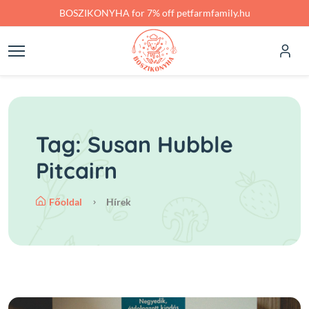
Skip to main content
BOSZIKONYHA for 7% off petfarmfamily.hu
Tag: Susan Hubble
Pitcairn
Főoldal
Hírek