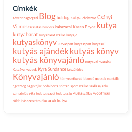
Címkék
Blog
Csányi
boldog kutya
advent
bagorgani
christmas
kutya
Vilmos
kakazacsi
Karen Pryor
fárasztás
hoopers
kutyabarat
Kutyabarát szállás
kutyajó
kutyaskönyv
kutyasport
kutyassport
kutyasuli
kutyás ajándék
kutyás könyv
kutyás könyvajánló
Kutyával nyaralok
Kyra Sundance
Kutyával vagyok
készülődés
Könyvajánló
környezetbarát
lebomló
mecsek
mentális
egészség
nagyvejke
pedalporta
sniffari
sport
szallas
szallasajanlo
woofmas
szimatolás
séta
tudatos gazdi
tudatosság
Vidéki szállás
örök kutya
zöldruhás szerzetes
öko