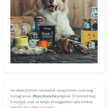
Ha elkészítetted valamelyik receptünket oszd meg
Instagramon
#boszikonyha
jeligével. Örömmel meg
is osztjuk, csak ne felejts el megjelölni rajta minket:
@huba_the_little_traveler