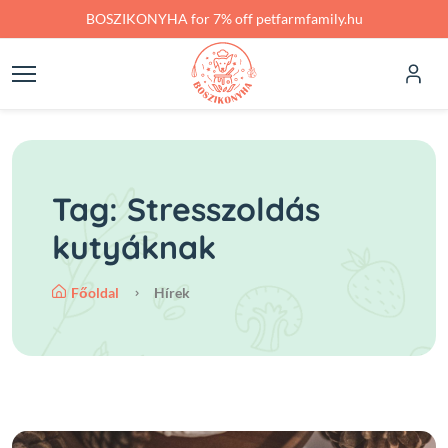
Skip to main content
BOSZIKONYHA for 7% off petfarmfamily.hu
Tag: Stresszoldás
kutyáknak
Főoldal
Hírek