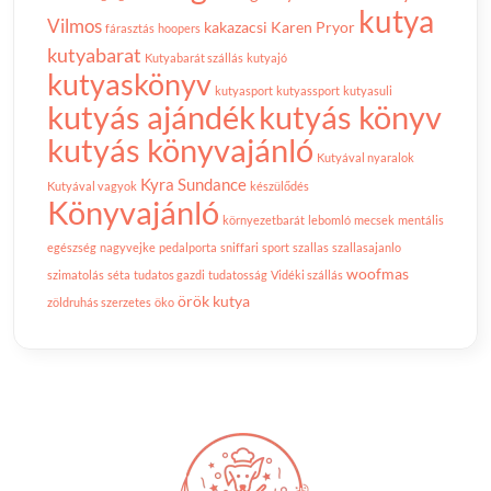
kutya
Vilmos
kakazacsi
Karen Pryor
fárasztás
hoopers
kutyabarat
Kutyabarát szállás
kutyajó
kutyaskönyv
kutyasport
kutyassport
kutyasuli
kutyás ajándék
kutyás könyv
kutyás könyvajánló
Kutyával nyaralok
Kyra Sundance
Kutyával vagyok
készülődés
Könyvajánló
környezetbarát
lebomló
mecsek
mentális
egészség
nagyvejke
pedalporta
sniffari
sport
szallas
szallasajanlo
woofmas
szimatolás
séta
tudatos gazdi
tudatosság
Vidéki szállás
örök kutya
zöldruhás szerzetes
öko