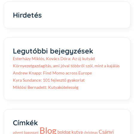
Hirdetés
Legutóbbi bejegyzések
Esterházy Miklós, Kovács Dóra: Az új kutyád
Környezetgazdagítás, ami jóval többről szól, mint a kajálás
Andrew Knapp: Find Momo across Europe
Kyra Sundance: 101 fejlesztő gyakorlat
Miklósi Bernadett: Kutyakötelesség
Címkék
Blog
Csányi
boldog kutya
advent
bagorgani
christmas