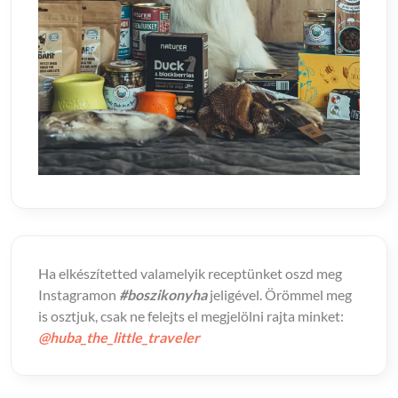
Ha elkészítetted valamelyik receptünket oszd meg
Instagramon
#boszikonyha
jeligével. Örömmel meg
is osztjuk, csak ne felejts el megjelölni rajta minket:
@huba_the_little_traveler