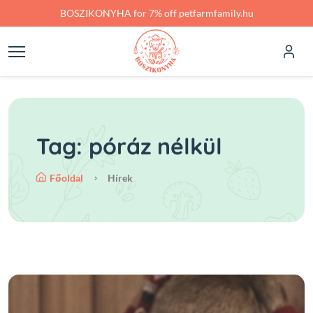
Skip to main content
BOSZIKONYHA for 7% off petfarmfamily.hu
Tag: póráz nélkül
Főoldal
Hírek