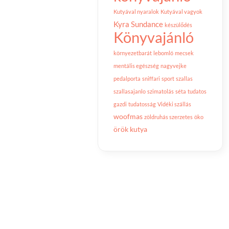
Kutyával nyaralok
Kutyával vagyok
Kyra Sundance
készülődés
Könyvajánló
környezetbarát
lebomló
mecsek
mentális egészség
nagyvejke
pedalporta
sniffari
sport
szallas
szallasajanlo
szimatolás
séta
tudatos
gazdi
tudatosság
Vidéki szállás
woofmas
zöldruhás szerzetes
öko
örök kutya