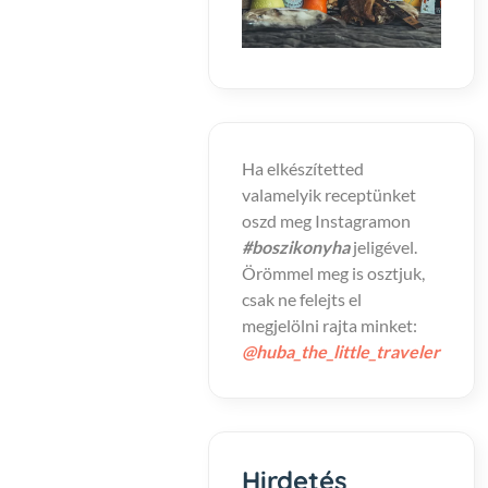
Ha elkészítetted
valamelyik receptünket
oszd meg Instagramon
#boszikonyha
jeligével.
Örömmel meg is osztjuk,
csak ne felejts el
megjelölni rajta minket:
@huba_the_little_traveler
Hirdetés