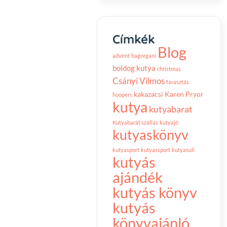
Címkék
Blog
advent
bagorgani
boldog kutya
christmas
Csányi Vilmos
fárasztás
kakazacsi
Karen Pryor
hoopers
kutya
kutyabarat
Kutyabarát szállás
kutyajó
kutyaskönyv
kutyasport
kutyassport
kutyasuli
kutyás
ajándék
kutyás könyv
kutyás
könyvajánló