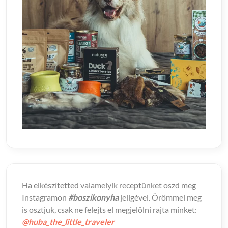
Ha elkészítetted valamelyik receptünket oszd meg
Instagramon
#boszikonyha
jeligével. Örömmel meg
is osztjuk, csak ne felejts el megjelölni rajta minket:
@huba_the_little_traveler