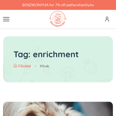
Skip to main content
BOSZIKONYHA for 7% off petfarmfamily.hu
Tag: enrichment
Főoldal
Hírek