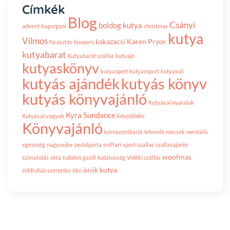
Címkék
Blog
Csányi
boldog kutya
advent
bagorgani
christmas
kutya
Vilmos
kakazacsi
Karen Pryor
fárasztás
hoopers
kutyabarat
Kutyabarát szállás
kutyajó
kutyaskönyv
kutyasport
kutyassport
kutyasuli
kutyás ajándék
kutyás könyv
kutyás könyvajánló
Kutyával nyaralok
Kyra Sundance
Kutyával vagyok
készülődés
Könyvajánló
környezetbarát
lebomló
mecsek
mentális
egészség
nagyvejke
pedalporta
sniffari
sport
szallas
szallasajanlo
woofmas
szimatolás
séta
tudatos gazdi
tudatosság
Vidéki szállás
örök kutya
zöldruhás szerzetes
öko