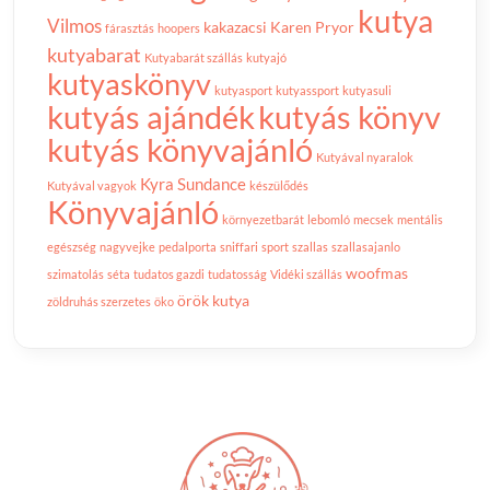
kutya
Vilmos
kakazacsi
Karen Pryor
fárasztás
hoopers
kutyabarat
Kutyabarát szállás
kutyajó
kutyaskönyv
kutyasport
kutyassport
kutyasuli
kutyás ajándék
kutyás könyv
kutyás könyvajánló
Kutyával nyaralok
Kyra Sundance
Kutyával vagyok
készülődés
Könyvajánló
környezetbarát
lebomló
mecsek
mentális
egészség
nagyvejke
pedalporta
sniffari
sport
szallas
szallasajanlo
woofmas
szimatolás
séta
tudatos gazdi
tudatosság
Vidéki szállás
örök kutya
zöldruhás szerzetes
öko