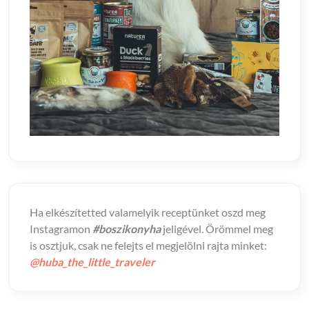
Ha elkészítetted valamelyik receptünket oszd meg
Instagramon
#boszikonyha
jeligével. Örömmel meg
is osztjuk, csak ne felejts el megjelölni rajta minket:
@huba_the_little_traveler