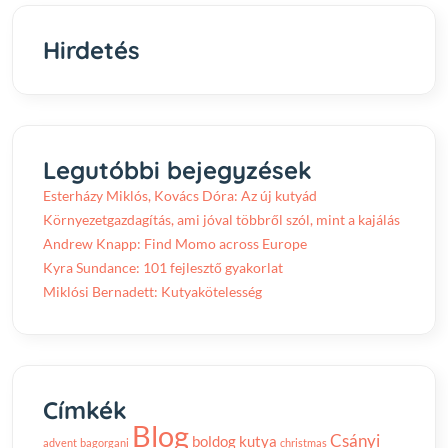
Hirdetés
Legutóbbi bejegyzések
Esterházy Miklós, Kovács Dóra: Az új kutyád
Környezetgazdagítás, ami jóval többről szól, mint a kajálás
Andrew Knapp: Find Momo across Europe
Kyra Sundance: 101 fejlesztő gyakorlat
Miklósi Bernadett: Kutyakötelesség
Címkék
Blog
Csányi
boldog kutya
advent
bagorgani
christmas