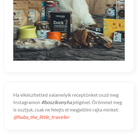
Ha elkészítetted valamelyik receptünket oszd meg
Instagramon
#boszikonyha
jeligével. Örömmel meg
is osztjuk, csak ne felejts el megjelölni rajta minket:
@huba_the_little_traveler