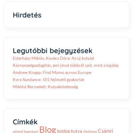
Hirdetés
Legutóbbi bejegyzések
Esterházy Miklós, Kovács Dóra: Az új kutyád
Környezetgazdagítás, ami jóval többről szól, mint a kajálás
Andrew Knapp: Find Momo across Europe
Kyra Sundance: 101 fejlesztő gyakorlat
Miklósi Bernadett: Kutyakötelesség
Címkék
Blog
Csányi
boldog kutya
advent
bagorgani
christmas