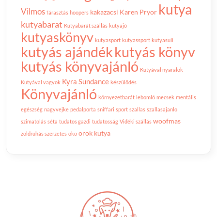
kutya
Vilmos
kakazacsi
Karen Pryor
fárasztás
hoopers
kutyabarat
Kutyabarát szállás
kutyajó
kutyaskönyv
kutyasport
kutyassport
kutyasuli
kutyás ajándék
kutyás könyv
kutyás könyvajánló
Kutyával nyaralok
Kyra Sundance
Kutyával vagyok
készülődés
Könyvajánló
környezetbarát
lebomló
mecsek
mentális
egészség
nagyvejke
pedalporta
sniffari
sport
szallas
szallasajanlo
woofmas
szimatolás
séta
tudatos gazdi
tudatosság
Vidéki szállás
örök kutya
zöldruhás szerzetes
öko