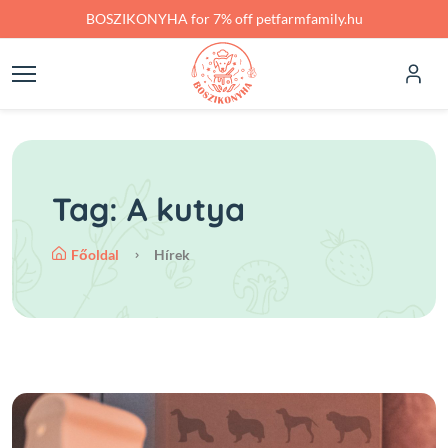
Skip to main content
BOSZIKONYHA for 7% off petfarmfamily.hu
Tag: A kutya
Főoldal
Hírek