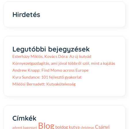
Hirdetés
Legutóbbi bejegyzések
Esterházy Miklós, Kovács Dóra: Az új kutyád
Környezetgazdagítás, ami jóval többről szól, mint a kajálás
Andrew Knapp: Find Momo across Europe
Kyra Sundance: 101 fejlesztő gyakorlat
Miklósi Bernadett: Kutyakötelesség
Címkék
Blog
Csányi
boldog kutya
advent
bagorgani
christmas