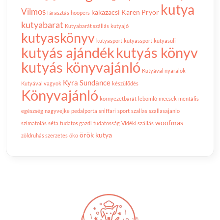
kutya
Vilmos
kakazacsi
Karen Pryor
fárasztás
hoopers
kutyabarat
Kutyabarát szállás
kutyajó
kutyaskönyv
kutyasport
kutyassport
kutyasuli
kutyás ajándék
kutyás könyv
kutyás könyvajánló
Kutyával nyaralok
Kyra Sundance
Kutyával vagyok
készülődés
Könyvajánló
környezetbarát
lebomló
mecsek
mentális
egészség
nagyvejke
pedalporta
sniffari
sport
szallas
szallasajanlo
woofmas
szimatolás
séta
tudatos gazdi
tudatosság
Vidéki szállás
örök kutya
zöldruhás szerzetes
öko