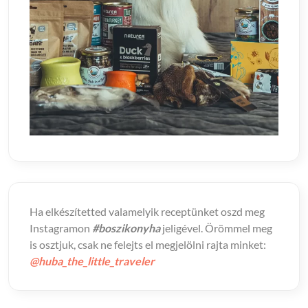
Ha elkészítetted valamelyik receptünket oszd meg
Instagramon
#boszikonyha
jeligével. Örömmel meg
is osztjuk, csak ne felejts el megjelölni rajta minket:
@huba_the_little_traveler