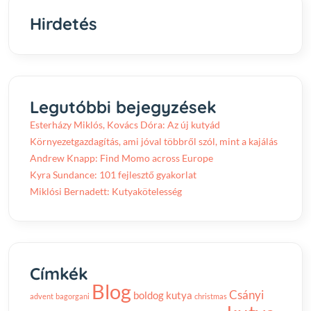
Hirdetés
Legutóbbi bejegyzések
Esterházy Miklós, Kovács Dóra: Az új kutyád
Környezetgazdagítás, ami jóval többről szól, mint a kajálás
Andrew Knapp: Find Momo across Europe
Kyra Sundance: 101 fejlesztő gyakorlat
Miklósi Bernadett: Kutyakötelesség
Címkék
Blog
Csányi
boldog kutya
advent
bagorgani
christmas