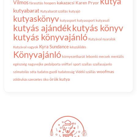
kutya
Vilmos
kakazacsi
Karen Pryor
fárasztás
hoopers
kutyabarat
Kutyabarát szállás
kutyajó
kutyaskönyv
kutyasport
kutyassport
kutyasuli
kutyás ajándék
kutyás könyv
kutyás könyvajánló
Kutyával nyaralok
Kyra Sundance
Kutyával vagyok
készülődés
Könyvajánló
környezetbarát
lebomló
mecsek
mentális
egészség
nagyvejke
pedalporta
sniffari
sport
szallas
szallasajanlo
woofmas
szimatolás
séta
tudatos gazdi
tudatosság
Vidéki szállás
örök kutya
zöldruhás szerzetes
öko