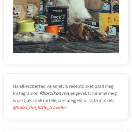
Ha elkészítetted valamelyik receptünket oszd meg
Instagramon
#boszikonyha
jeligével. Örömmel meg
is osztjuk, csak ne felejts el megjelölni rajta minket:
@huba_the_little_traveler