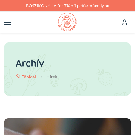
Skip to main content
BOSZIKONYHA for 7% off petfarmfamily.hu
Archív
Főoldal
Hírek