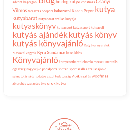
Csányi
boldog kutya
advent
bagorgani
christmas
kutya
Vilmos
kakazacsi
Karen Pryor
fárasztás
hoopers
kutyabarat
Kutyabarát szállás
kutyajó
kutyaskönyv
kutyasport
kutyassport
kutyasuli
kutyás ajándék
kutyás könyv
kutyás könyvajánló
Kutyával nyaralok
Kyra Sundance
Kutyával vagyok
készülődés
Könyvajánló
környezetbarát
lebomló
mecsek
mentális
egészség
nagyvejke
pedalporta
sniffari
sport
szallas
szallasajanlo
woofmas
szimatolás
séta
tudatos gazdi
tudatosság
Vidéki szállás
örök kutya
zöldruhás szerzetes
öko