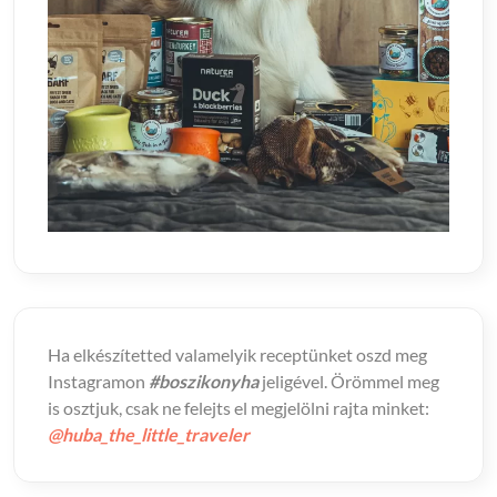
Ha elkészítetted valamelyik receptünket oszd meg
Instagramon
#boszikonyha
jeligével. Örömmel meg
is osztjuk, csak ne felejts el megjelölni rajta minket:
@huba_the_little_traveler