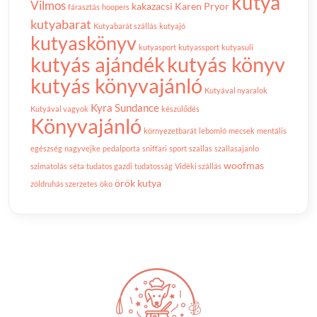
kutya
Vilmos
kakazacsi
Karen Pryor
fárasztás
hoopers
kutyabarat
Kutyabarát szállás
kutyajó
kutyaskönyv
kutyasport
kutyassport
kutyasuli
kutyás ajándék
kutyás könyv
kutyás könyvajánló
Kutyával nyaralok
Kyra Sundance
Kutyával vagyok
készülődés
Könyvajánló
környezetbarát
lebomló
mecsek
mentális
egészség
nagyvejke
pedalporta
sniffari
sport
szallas
szallasajanlo
woofmas
szimatolás
séta
tudatos gazdi
tudatosság
Vidéki szállás
örök kutya
zöldruhás szerzetes
öko