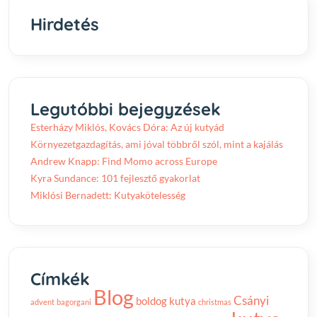
Hirdetés
Legutóbbi bejegyzések
Esterházy Miklós, Kovács Dóra: Az új kutyád
Környezetgazdagítás, ami jóval többről szól, mint a kajálás
Andrew Knapp: Find Momo across Europe
Kyra Sundance: 101 fejlesztő gyakorlat
Miklósi Bernadett: Kutyakötelesség
Címkék
Blog
Csányi
boldog kutya
advent
bagorgani
christmas