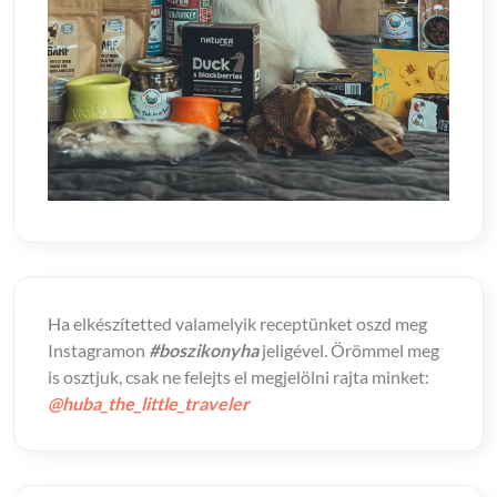
Ha elkészítetted valamelyik receptünket oszd meg
Instagramon
#boszikonyha
jeligével. Örömmel meg
is osztjuk, csak ne felejts el megjelölni rajta minket:
@huba_the_little_traveler