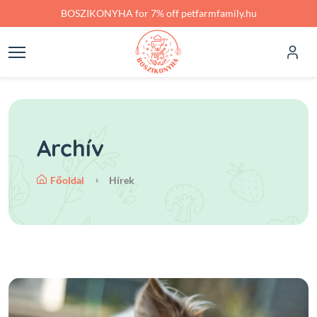
Skip to main content
BOSZIKONYHA for 7% off petfarmfamily.hu
Archív
Főoldal
Hírek