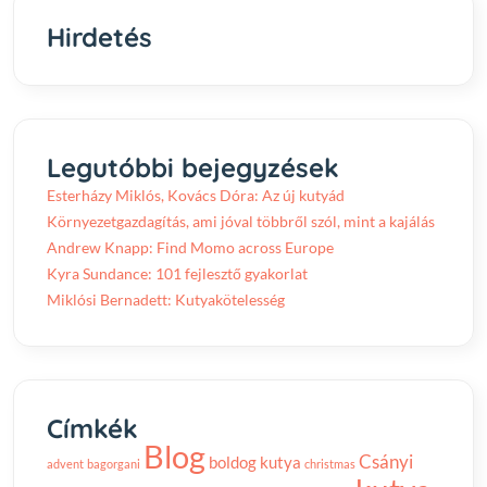
Hirdetés
Legutóbbi bejegyzések
Esterházy Miklós, Kovács Dóra: Az új kutyád
Környezetgazdagítás, ami jóval többről szól, mint a kajálás
Andrew Knapp: Find Momo across Europe
Kyra Sundance: 101 fejlesztő gyakorlat
Miklósi Bernadett: Kutyakötelesség
Címkék
Blog
Csányi
boldog kutya
advent
bagorgani
christmas