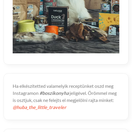
Ha elkészítetted valamelyik receptünket oszd meg
Instagramon
#boszikonyha
jeligével. Örömmel meg
is osztjuk, csak ne felejts el megjelölni rajta minket:
@huba_the_little_traveler