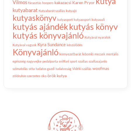
kutya
Vilmos
kakazacsi
Karen Pryor
fárasztás
hoopers
kutyabarat
Kutyabarát szállás
kutyajó
kutyaskönyv
kutyasport
kutyassport
kutyasuli
kutyás ajándék
kutyás könyv
kutyás könyvajánló
Kutyával nyaralok
Kyra Sundance
Kutyával vagyok
készülődés
Könyvajánló
környezetbarát
lebomló
mecsek
mentális
egészség
nagyvejke
pedalporta
sniffari
sport
szallas
szallasajanlo
woofmas
szimatolás
séta
tudatos gazdi
tudatosság
Vidéki szállás
örök kutya
zöldruhás szerzetes
öko